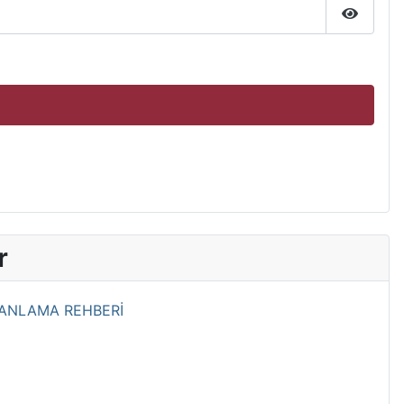
Şifreyi 
r
 ANLAMA REHBERİ