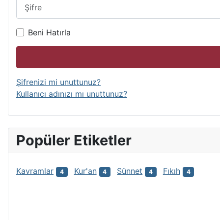
Şifre
Beni Hatırla
Şifrenizi mi unuttunuz?
Kullanıcı adınızı mı unuttunuz?
Popüler Etiketler
Kavramlar
Kur'an
Sünnet
Fıkıh
4
4
4
4