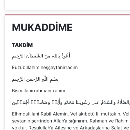
MUKADDİME
TAKDİM
أَعُوذُ بِاللهِ مِنَ الشَّيْطاَنِ الرَّجِيمِ
Euzübillahimineşşeytanirracim
بِسْمِ اللَّهِ الرَّحمن الرَّحِيم
Bismillahirrahmanirrahim.
الصَّلٰاةُ وَالسَّلٰامُ عَلٰى رَسُولِـنَا مُحَمَّدٍ وَأٰلِه۪ وَصَحْبِه۪ٓ أَجْمَع۪ينَ
Elhmdulillahi Rabil Alemin. Vel akıbetü lil muttakin. 
şeytanın şerrinden Allah’a sığınırım. Rahman ve Rahim
yoktur. Resulullah’a Ailesine ve Arkadaşlarına Salat v