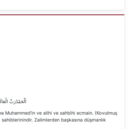
اَلْحَمْدُرَبِّ الْ
ulina Muhammed’in ve alihi ve sahbihi ecmain. (Kovulmuş
 sahiblerinindir. Zalimlerden başkasına düşmanlık