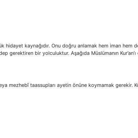
üyük hidayet kaynağıdır. Onu doğru anlamak hem iman hem de 
e edep gerektiren bir yolculuktur. Aşağıda Müslümanın Kur’an’
ları veya mezhebî taassupları ayetin önüne koymamak gerekir. 