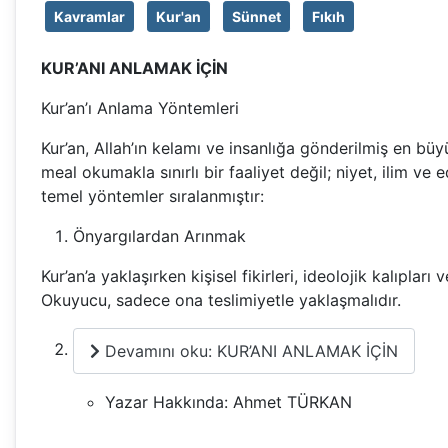
Kavramlar
Kur'an
Sünnet
Fıkıh
KUR’ANI ANLAMAK İÇİN
Kur’an’ı Anlama Yöntemleri
Kur’an, Allah’ın kelamı ve insanlığa gönderilmiş en b
meal okumakla sınırlı bir faaliyet değil; niyet, ilim v
temel yöntemler sıralanmıştır:
Önyargılardan Arınmak
Kur’an’a yaklaşırken kişisel fikirleri, ideolojik kalıp
Okuyucu, sadece ona teslimiyetle yaklaşmalıdır.
Devamını oku: KUR’ANI ANLAMAK İÇİN
Yazar Hakkında:
Ahmet TÜRKAN