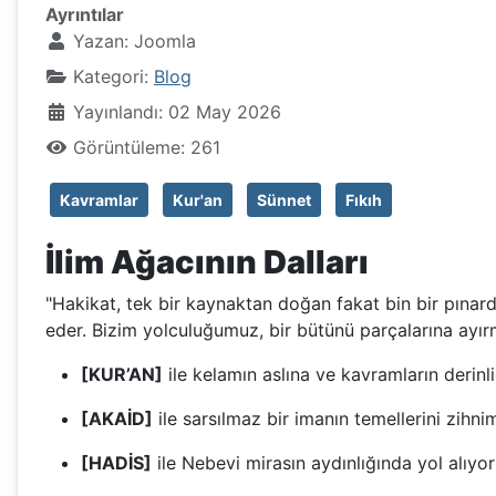
Ayrıntılar
Yazan:
Joomla
Kategori:
Blog
Yayınlandı: 02 May 2026
Görüntüleme: 261
Kavramlar
Kur'an
Sünnet
Fıkıh
İlim Ağacının Dalları
"Hakikat, tek bir kaynaktan doğan fakat bin bir pınarda
eder. Bizim yolculuğumuz, bir bütünü parçalarına ayır
[KUR’AN]
ile kelamın aslına ve kavramların derinli
[AKAİD]
ile sarsılmaz bir imanın temellerini zihni
[HADİS]
ile Nebevi mirasın aydınlığında yol alıyor