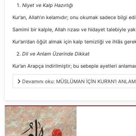
Niyet ve Kalp Hazırlığı
Kur’an, Allah’ın kelamıdır; onu okumak sadece bilgi edi
Samimi bir kalple, Allah rızası ve hidayet talebiyle yakl
Kur’an’dan öğüt almak için kalp temizliği ve ihlâs gerek
Dil ve Anlam Üzerinde Dikkat
Kur’an Arapça indirilmiştir; bu sebeple ayetleri anlama
Devamını oku: MÜSLÜMAN İÇİN KUR’AN’I ANLAM