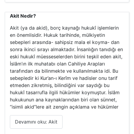
Akit Nedir?
Akit (ya da akid), borç kaynağı hukukî işlemlerin
en önemlisidir. Hukuk tarihinde, mülkiyetin
sebepleri arasında- sahipsiz mala el koyma- dan
sonra ikinci sırayı almaktadır. İnsanlığın tanıdığı en
eski hukukî müesseselerden birini teşkil eden akit,
İslâm’ın ilk muhatabı olan Cahiliye Arapları
tarafından da bilinmekte ve kullanılmakta idi. Bu
sebepledir ki Kur’an-ı Kerîm ve hadisler onu tarif
etmeden zikretmiş, bilindiğini var saydığı bu
hukukî tasarrufla ilgili hükümler koymuştur. İslâm
hukukunun ana kaynaklarından biri olan sünnet,
“isimli akid”lere ait zengin açıklama ve hükümler
Devamını oku: Akit