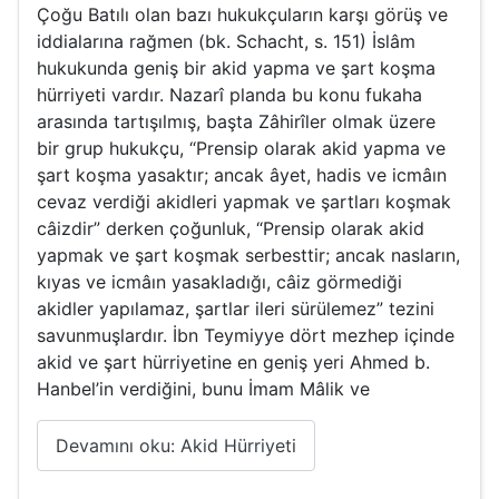
Çoğu Batılı olan bazı hukukçuların karşı görüş ve
iddialarına rağmen (bk. Schacht, s. 151) İslâm
hukukunda geniş bir akid yapma ve şart koşma
hürriyeti vardır. Nazarî planda bu konu fukaha
arasında tartışılmış, başta Zâhirîler olmak üzere
bir grup hukukçu, “Prensip olarak akid yapma ve
şart koşma yasaktır; ancak âyet, hadis ve icmâın
cevaz verdiği akidleri yapmak ve şartları koşmak
câizdir” derken çoğunluk, “Prensip olarak akid
yapmak ve şart koşmak serbesttir; ancak nasların,
kıyas ve icmâın yasakladığı, câiz görmediği
akidler yapılamaz, şartlar ileri sürülemez” tezini
savunmuşlardır. İbn Teymiyye dört mezhep içinde
akid ve şart hürriyetine en geniş yeri Ahmed b.
Hanbel’in verdiğini, bunu İmam Mâlik ve
Devamını oku: Akid Hürriyeti